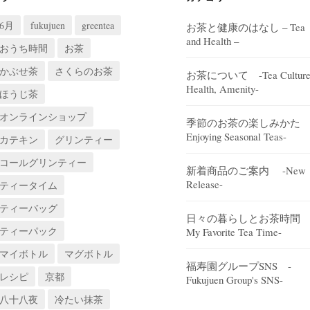
6月
fukujuen
greentea
お茶と健康のはなし – Tea
and Health –
おうち時間
お茶
かぶせ茶
さくらのお茶
お茶について -Tea Culture
Health, Amenity-
ほうじ茶
オンラインショップ
季節のお茶の楽しみかた 
Enjoying Seasonal Teas-
カテキン
グリンティー
コールグリンティー
新着商品のご案内 -New
Release-
ティータイム
ティーバッグ
日々の暮らしとお茶時間 
ティーパック
My Favorite Tea Time-
マイボトル
マグボトル
福寿園グループSNS -
レシピ
京都
Fukujuen Group's SNS-
八十八夜
冷たい抹茶