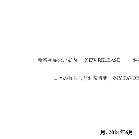
コ
ン
テ
ン
ツ
へ
ス
新着商品のご案内 -NEW RELEASE-
お
キ
ッ
日々の暮らしとお茶時間 -MY FAVORITE
プ
月:
2024年6月