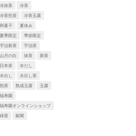
冷抹茶
冷茶
冷茶煎茶
冷茶玉露
和菓子
夏休み
夏季限定
季節限定
宇治新茶
宇治茶
山月の白
抹茶
新茶
日本茶
水だし
水出し
水出し茶
煎茶
熟成玉露
玉露
福寿園
福寿園オンラインショップ
緑茶
銀閣