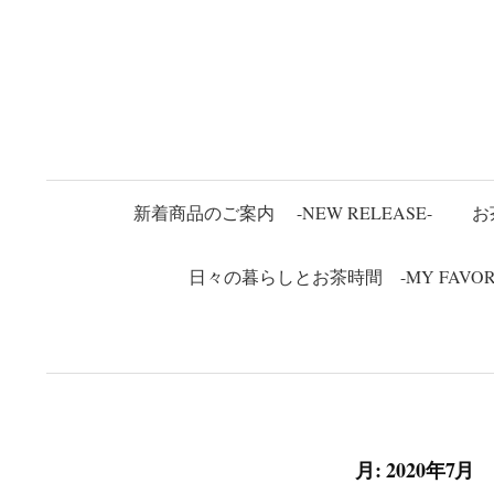
コ
ン
テ
ン
ツ
へ
ス
新着商品のご案内 -NEW RELEASE-
お
キ
ッ
日々の暮らしとお茶時間 -MY FAVORITE
プ
月:
2020年7月