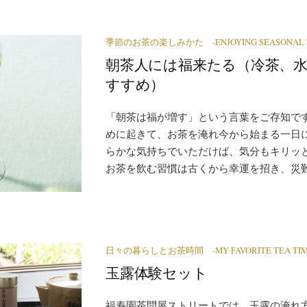
季節のお茶の楽しみかた -ENJOYING SEASONAL T
朝茶人には福来たる（冷茶、
すすめ）
「朝茶は福が増す」という言葉をご存知で
めに起きて、お茶を淹れ今から始まる一日
らかな気持ちでいただけば、気分もキリッ
お茶を飲む習慣は古くから幸運を招き、災難か
日々の暮らしとお茶時間 -MY FAVORITE TEA TIM
玉露体験セット
福寿園茶問屋ストリートでは、玉露の淹れ