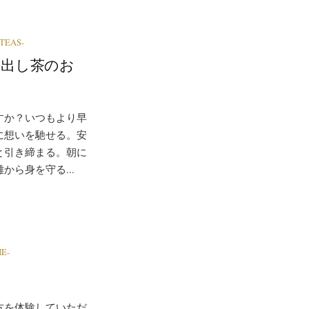
EAS-
水出し茶のお
すか？いつもより早
に想いを馳せる。安
と引き締まる。朝に
ら身を守る...
E-
方を体験していただ