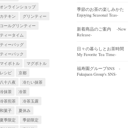
オンラインショップ
季節のお茶の楽しみかた 
Enjoying Seasonal Teas-
カテキン
グリンティー
コールグリンティー
新着商品のご案内 -New
Release-
ティータイム
ティーバッグ
日々の暮らしとお茶時間 
ティーパック
My Favorite Tea Time-
マイボトル
マグボトル
福寿園グループSNS -
レシピ
京都
Fukujuen Group's SNS-
八十八夜
冷たい抹茶
冷抹茶
冷茶
冷茶煎茶
冷茶玉露
和菓子
夏休み
夏季限定
季節限定