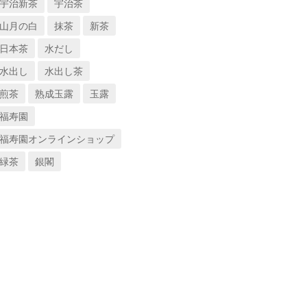
宇治新茶
宇治茶
山月の白
抹茶
新茶
日本茶
水だし
水出し
水出し茶
煎茶
熟成玉露
玉露
福寿園
福寿園オンラインショップ
緑茶
銀閣